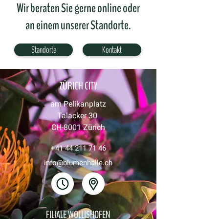
Wir beraten Sie gerne online oder
an einem unserer Standorte.
Standorte
Kontakt
ZÜRICH CITY
am Pelikanplatz
Talacker 30
CH-8001 Zürich
+41 44 211 71 46
info@blumenhalle.ch
FILIALE WOLLISHOFEN