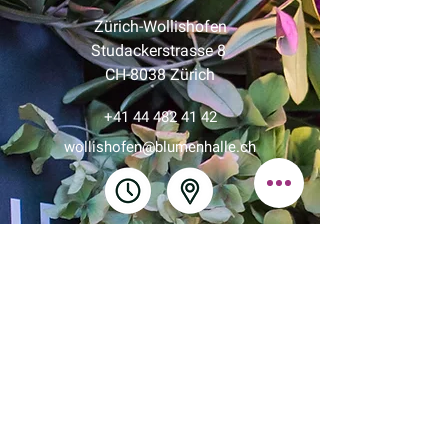
Zürich-Wollishofen
Studackerstrasse 8
CH-8038 Zürich
+41 44 482 41 42
wollishofen@blumenhalle.ch
HELVETIAPLATZ
am Helvetiaplatz
Molkenstrasse 17
CH-8004 Zürich
+41 43 243 88 15
markt@blumenhalle.ch