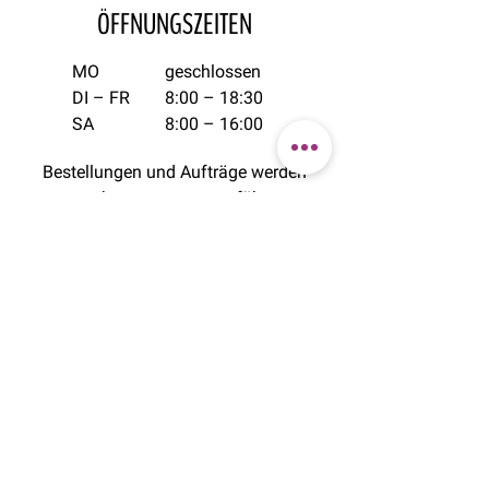
ÖFFNUNGSZEITEN
MO
geschlossen
DI – FR
8:00 – 18:30
SA
8:00 – 16:00
Bestellungen und Aufträge werden
auch montags ausgeführt.
+41 44 482 41 42
wollishofen@blumenhalle.ch
ZÜRICH CITY
am Pelikanplatz
Talacker 30