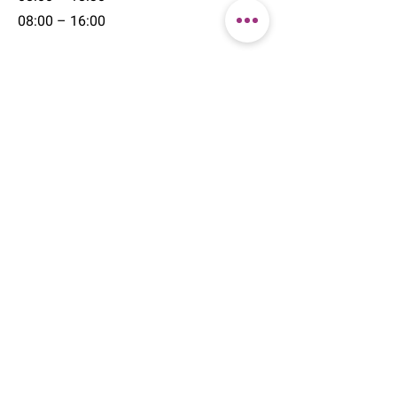
08:00 – 16:00
+41 44 211 71 46
info@blumenhalle.ch
ZÜRICH CITY
am Pelikanplatz
Talacker 30
CH-8001 Zürich
+41 44 211 71 46
info@blumenhalle.ch