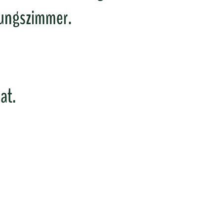
zungszimmer.
at.