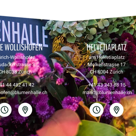
LE WOLLISHOFEN
HELVETIAPLATZ
rich-Wollishofen
am Helvetiaplatz
udackerstrasse 8
Molkenstrasse 17
CH-8038 Zürich
CH-8004 Zürich
41 44 482 41 42
+41 43 243 88 15
hofen@blumenhalle.ch
markt@blumenhalle.ch