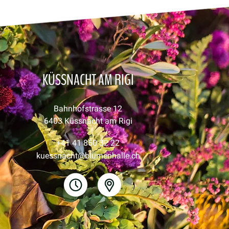
KÜSSNACHT AM RIGI
Bahnhofstrasse 12
6403 Küssnacht am Rigi
+41 41 850 32 22
kuessnacht@blumenhalle.ch